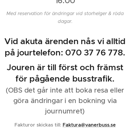
16.00
slutet av
1920-
Med reservation för ändringar vid storhelger & röda
talet har
dagar.
badhote
llet efter
år av
Vid akuta ärenden nås vi alltid
sjunkand
på jourtelefon: 070 37 76 778.
e antal
gäster
Jouren är till först och främst
definitivt
sett
för pågående busstrafik.
bättre
(OBS det går inte att boka resa eller
dagar.
Det är
göra ändringar i en bokning via
dock ett
journumret)
faktum
som den
Fakturor skickas till
:
Faktura@vanerbuss.se
pompös