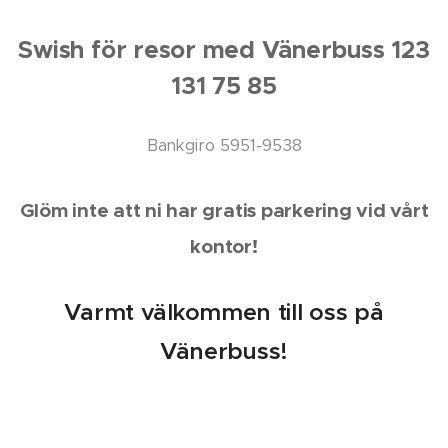
a
ägarinna
Swish för resor med Vänerbuss 123
n Estrid (
131 75 85
Helena
Aspeflo
) envist
Bankgiro 5951-9538
vägrar
att se. I
Glöm inte att ni har gratis parkering vid vårt
hennes
värld
kontor!
glänser
Klittervik
Varmt välkommen till oss på
en
fortfara
Vänerbuss!
nde, och
hon gör
allt för
att hålla