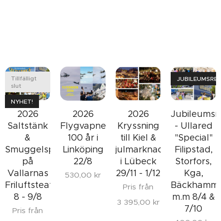
Tillfälligt
JUBILEUMSRES
slut
NYHET!
2026
2026
Jubileumsr
2026
Saltstänk
Flygvapnet
- Ullared
Kryssning
&
100 år i
"Special"
till Kiel &
Smuggelsprit
Linköping
Filipstad,
julmarknaden
på
22/8
Storfors,
i Lübeck
Vallarnas
Kga,
29/11 - 1/12
530,00
kr
Friluftsteater
Bäckhamm
Pris från
8 - 9/8
m.m 8/4 &
3 395,00
kr
7/10
Pris från