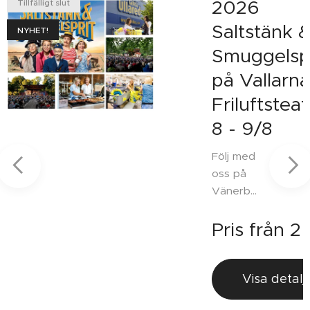
2026
Tillfälligt slut
g
Saltstänk 
NYHET!
Smuggelspr
på Vallarn
Friluftsteat
8 - 9/8
Följ med
oss på
3 120,00
kr
Vänerbu
ss till
Pris från
2
Falkenb
ljer
erg och
Vallarna
s
Visa detalj
Friluftste