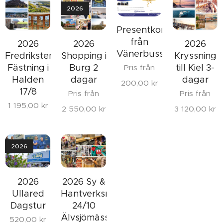
2026
Presentkort
från
2026
2026
2026
Vänerbuss
Fredrikstens
Shopping i
Kryssning
Fästning i
Burg 2
till Kiel 3-
Pris från
Halden
dagar
dagar
200,00
kr
17/8
Pris från
Pris från
1 195,00
kr
2 550,00
kr
3 120,00
kr
2026
2026
2026 Sy &
Ullared
Hantverksmässan
Dagstur
24/10
Älvsjömässan
520,00
kr