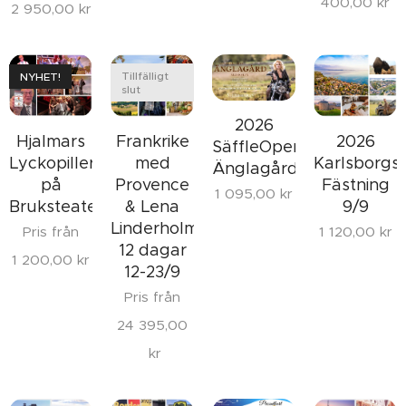
400,00
kr
2 950,00
kr
Tillfälligt
NYHET!
slut
2026
Hjalmars
Frankrike
2026
SäffleOperan
Lyckopiller
med
Karlsborgs
Änglagård
på
Provence
Fästning
1 095,00
kr
Bruksteatern
& Lena
9/9
Linderholm
Pris från
1 120,00
kr
12 dagar
1 200,00
kr
12-23/9
Pris från
24 395,00
kr